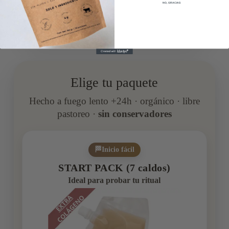
NO, GRACIAS
al despertar
Elige tu paquete
Hecho a fuego lento +24h · orgánico · libre
pastoreo ·
sin conservadores
🏁
Inicio fácil
START PACK (7 caldos)
Ideal para probar tu ritual