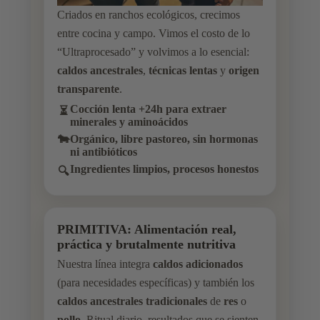
Criados en ranchos ecológicos, crecimos
entre cocina y campo. Vimos el costo de lo
“Ultraprocesado” y volvimos a lo esencial:
caldos ancestrales
,
técnicas lentas
y
origen
transparente
.
Cocción lenta
+24h
para extraer
⏳
minerales y aminoácidos
🐄
Orgánico,
libre pastoreo
, sin hormonas
ni antibióticos
Ingredientes limpios, procesos honestos
🔍
PRIMITIVA: Alimentación real,
práctica y brutalmente nutritiva
Nuestra línea integra
caldos adicionados
(para necesidades específicas) y también los
caldos ancestrales tradicionales
de
res
o
pollo
. Ritual diario, resultados que se sienten.