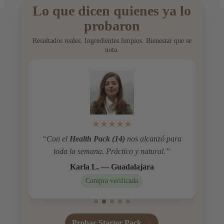
Lo que dicen quienes ya lo
probaron
Resultados reales. Ingredientes limpios. Bienestar que se
nota.
★★★★★
ra
“Probé
Defense
y
Sleep
: descanso mejor y
“
me siento ligera.”
Sofía G. — Monterrey
Compra verificada
Probar Starter Pack →