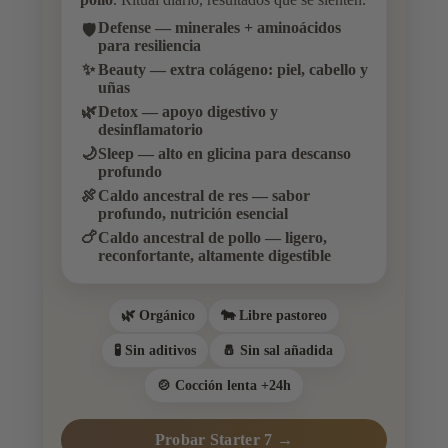
Defense
— minerales + aminoácidos
🛡️
para resiliencia
✨
Beauty
— extra colágeno: piel, cabello y
uñas
🌿
Detox
— apoyo digestivo y
desinflamatorio
🌙
Sleep
— alto en glicina para descanso
profundo
🍖
Caldo ancestral de res
— sabor
profundo, nutrición esencial
🍗
Caldo ancestral de pollo
— ligero,
reconfortante, altamente digestible
🌿 Orgánico
🐄 Libre pastoreo
🧪 Sin aditivos
🧂 Sin sal añadida
🍲 Cocción lenta +24h
Probar Starter 7 →